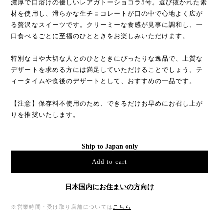
濃厚で口溶けの優しいレアガトーショコラ5号。選び抜かれた素
材を使用し、滑らかな生チョコレートが口の中で心地よく広が
る贅沢なスイーツです。クリーミーな食感が見事に調和し、一
口食べるごとに至福のひとときをお楽しみいただけます。
特別な日や大切な人とのひとときにぴったりな逸品で、上質な
デザートを求める方には満足していただけることでしょう。テ
ィータイムや食後のデザートとして、おすすめの一品です。
【注意】保存料不使用のため、できるだけお早めにお召し上が
りを推奨いたします。
Ship to Japan only
Add to cart
日本国内にお住まいの方向け
※営業時間・受け取り店舗については
こちら